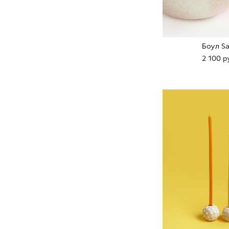
Боул S
2 100 p