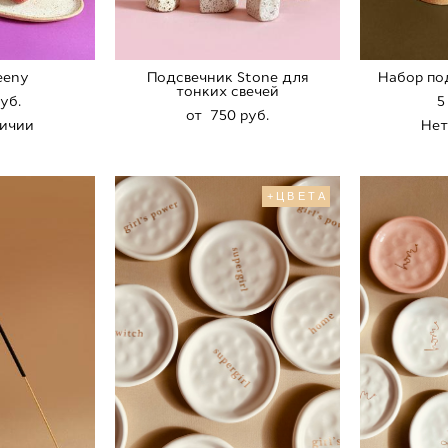
eeny
Подсвечник Stone для
Набор по
тонких свечей
pуб.
5
от 750 pуб.
личии
Нет
+ЦВЕТА