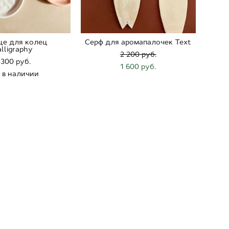
е для колец
Серф для аромапалочек Text
lligraphy
2 200 pуб.
 300 pуб.
1 600 pуб.
 в наличии