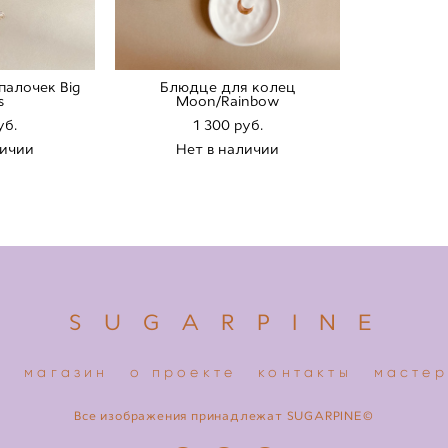
палочек Big
Блюдце для колец
s
Moon/Rainbow
уб.
1 300 pуб.
личии
Нет в наличии
S U G A R P I N E
я
магазин
о проекте
контакты
мастер
Все изображения принадлежат SUGARPINE©