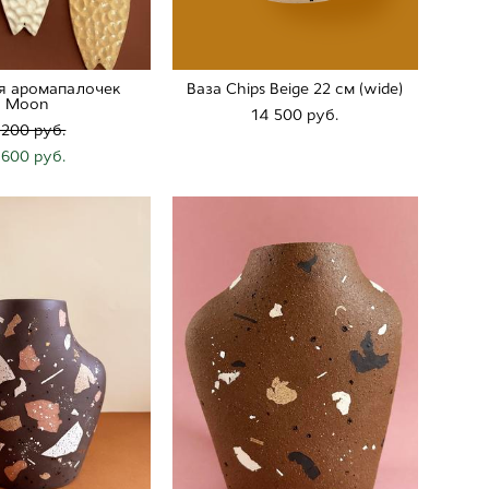
я аромапалочек
Ваза Chips Beige 22 cм (wide)
Moon
14 500 pуб.
 200 pуб.
 600 pуб.