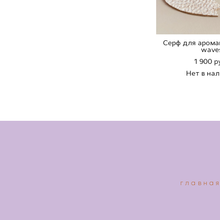
Серф для арома
wave
1 900 p
Нет в на
главна