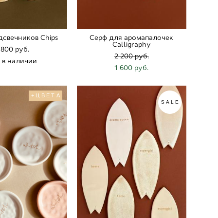
дсвечников Chips
Серф для аромапалочек
Calligraphy
 800 pуб.
2 200 pуб.
 в наличии
1 600 pуб.
+ЦВЕТА
SALE