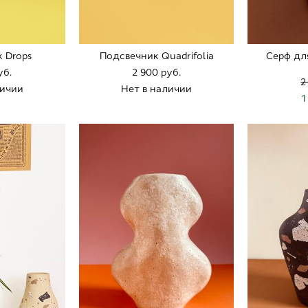
 Drops
Подсвечник Quadrifolia
Серф дл
уб.
2 900 pуб.
2
личии
Нет в наличии
1