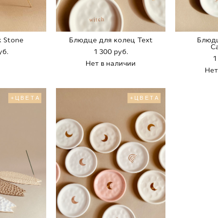
 Stone
Блюдце для колец Text
Блюдц
Ca
уб.
1 300 pуб.
1
Нет в наличии
Нет
+ЦВЕТА
+ЦВЕТА