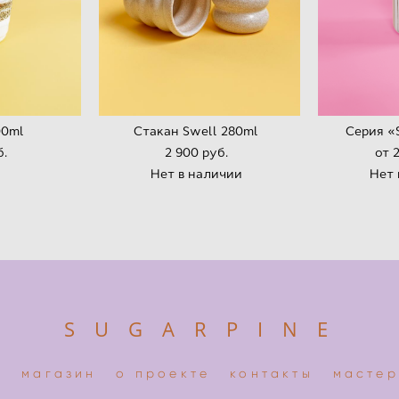
00ml
Стaкан Swell 280ml
Серия «
б.
2 900 pуб.
от 
Нет в наличии
Нет 
S U G A R P I N E
я
магазин
о проекте
контакты
мастер