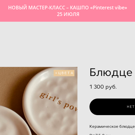
НОВЫЙ МАСТЕР-КЛАСС – КАШПО «Pinterest vibe»
25 ИЮЛЯ
Блюдце 
+ЦВЕТА
1 300 pуб.
НЕТ
Керамическое блюдце 