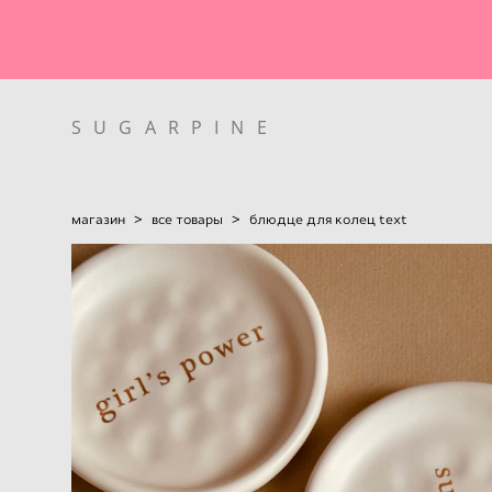
SUGARPINE
SUGARPINE
магазин
>
все товары
>
блюдце для колец text