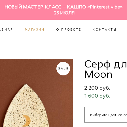
НОВЫЙ МАСТЕР-КЛАСС – КАШПО «Pinterest vibe»
АВНАЯ
МАГАЗИН
О ПРОЕКТЕ
КОНТАКТЫ
25 ИЮЛЯ
АВНАЯ
МАГАЗИН
О ПРОЕКТЕ
КОНТАКТЫ
Серф дл
SALE
Moon
2 200 pуб.
1 600 pуб.
Выберите Цвет, color