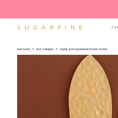
SUGARPINE
ГЛ
SUGARPINE
ГЛ
магазин
>
все товары
>
серф для аромапалочек moon