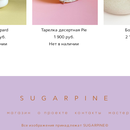
pard
Тарелка десертная Pie
Бо
уб.
1 900 pуб.
2 
ичии
Нет в наличии
S U G A R P I N E
я
магазин
о проекте
контакты
мастер
Все изображения принадлежат SUGARPINE©