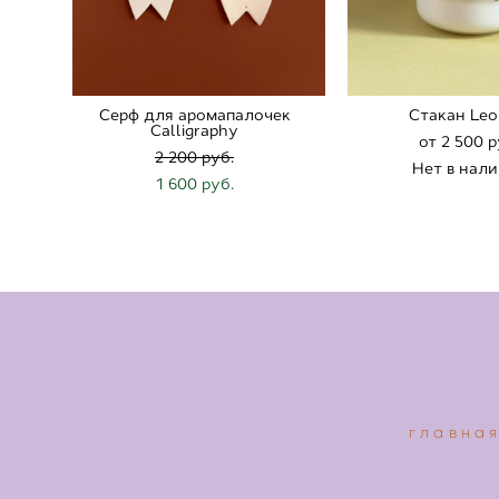
Серф для аромапалочек
Стaкан Leo
Calligraphy
от 2 500 p
2 200 pуб.
Нет в нал
1 600 pуб.
главна