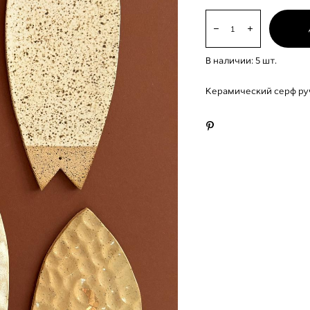
В наличии:
5
шт.
Керамический серф ру