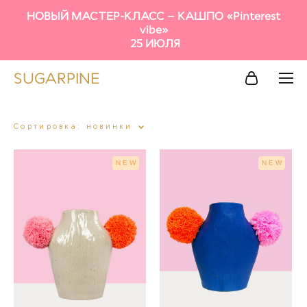
НОВЫЙ МАСТЕР-КЛАСС – КАШПО «Pinterest
vibe»
25 ИЮЛЯ
SUGARPINE
Сортировка:
новинки
NEW
NEW