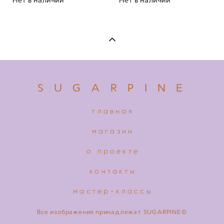
Нет в наличии
Нет в наличии
S U G A R P I N E
главная
магазин
о проекте
контакты
мастер-классы
Все изображения принадлежат SUGARPINE©