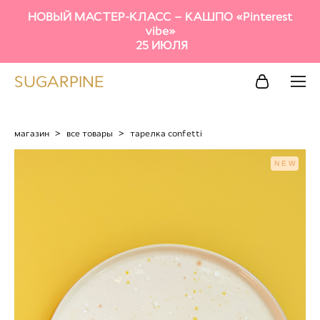
НОВЫЙ МАСТЕР-КЛАСС – КАШПО «Pinterest
vibe»
25 ИЮЛЯ
SUGARPINE
магазин
>
все товары
>
тарелка confetti
NEW