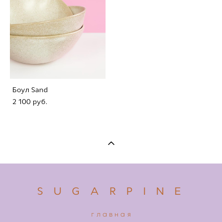
Боул Sand
2 100 pуб.
S U G A R P I N E
главная