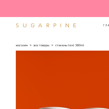
SUGARPINE
ГЛ
SUGARPINE
ГЛ
магазин
>
все товары
>
стaканы text 380ml