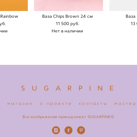
Rainbow
Ваза Chips Brown 24 cм
Ваза
уб.
11 500 pуб.
13
ичии
Нет в наличии
S U G A R P I N E
я
магазин
о проекте
контакты
мастер
Все изображения принадлежат SUGARPINE©