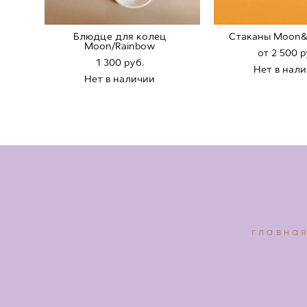
Блюдце для колец
Стaканы Moon&
Moon/Rainbow
от 2 500 p
1 300 pуб.
Нет в нал
Нет в наличии
главна