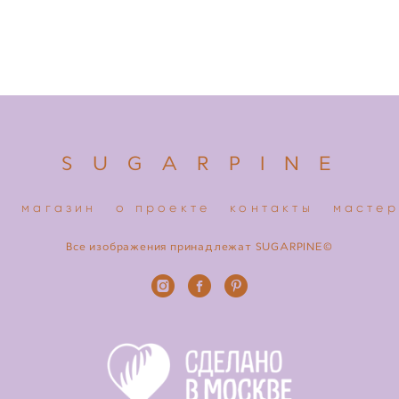
S U G A R P I N E
я
магазин
о проекте
контакты
мастер
Все изображения принадлежат SUGARPINE©