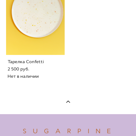
Тарелка Confetti
2 500 pуб.
Нет в наличии
S U G A R P I N E