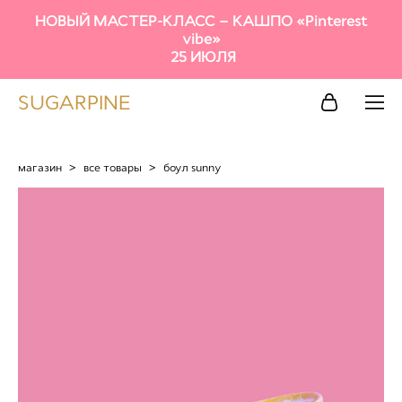
НОВЫЙ МАСТЕР-КЛАСС – КАШПО «Pinterest
vibe»
25 ИЮЛЯ
SUGARPINE
магазин
>
все товары
>
боул sunny